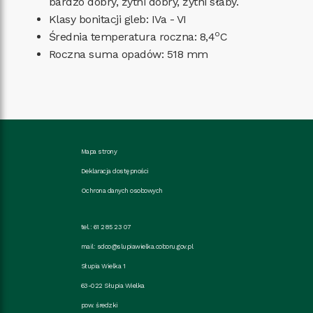
bardzo dobry, żytni dobry, żytni słaby.
Klasy bonitacji gleb: IVa - VI
o
Średnia temperatura roczna: 8,4
C
Roczna suma opadów: 518 mm
Mapa strony
Deklaracja dostępności
Ochrona danych osobowych
tel.: 61 285 23 07
mail:
sdoo@slupiawielka.coboru.gov.pl
Słupia Wielka 1
63-022 Słupia Wielka
pow. średzki