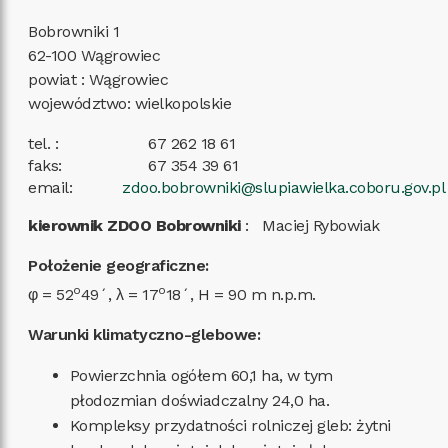
Bobrowniki 1
62-100
Wągrowiec
powiat
:
Wągrowiec
województwo
:
wielkopolskie
tel.
:
67 262 18 61
faks
:
67 354 39 61
email
:
zdoo.bobrowniki@slupiawielka.coboru.gov.pl
kierownik ZDOO Bobrowniki
:
Maciej Rybowiak
Położenie geograficzne:
o
o
φ = 52
49´, λ = 17
18´, H = 90 m n.p.m.
Warunki klimatyczno-glebowe:
Powierzchnia ogółem 60,1 ha, w tym
płodozmian doświadczalny 24,0 ha.
Kompleksy przydatności rolniczej gleb: żytni