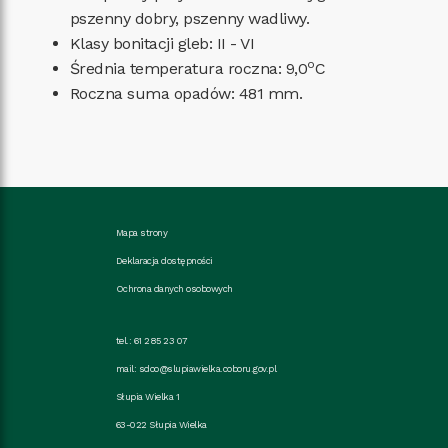
pszenny dobry, pszenny wadliwy.
Klasy bonitacji gleb: II - VI
o
Średnia temperatura roczna: 9,0
C
Roczna suma opadów: 481 mm.
Mapa strony
Deklaracja dostępności
Ochrona danych osobowych
tel.: 61 285 23 07
mail:
sdoo@slupiawielka.coboru.gov.pl
Słupia Wielka 1
63-022 Słupia Wielka