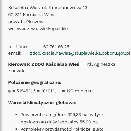
Kościelna Wieś, ul. Kreczunowicza 13
62-811
Kościelna Wieś
powiat
:
Pleszew
województwo
:
wielkopolskie
tel. i faks
:
62 761 66 28
email
:
zdoo.koscielnawies@slupiawielka.coboru.gov.pl
kierownik ZDOO Kościelna Wieś
:
inż. Agnieszka
Łuczak
Położenie geograficzne:
o
o
φ = 51
48´, λ = 18
01´, H = 120 m n.p.m.
Warunki klimatyczno-glebowe:
Powierzchnia ogółem 329,33 ha, w tym
płodozmian doświadczalny 55,00 ha.
Kompleksy przydatności rolniczej gleb: