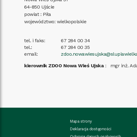
64-850
Ujście
powiat
:
Piła
województwo
:
wielkopolskie
tel. i faks
:
67 284 00 34
tel.
:
67 284 00 35
email
:
zdoo.nowawiesujska@slupiawielka
kierownik ZDOO Nowa Wieś Ujska
:
mgr inż. A
Mapa strony
Deklaracja dostępności
Ochrona danych osobowych