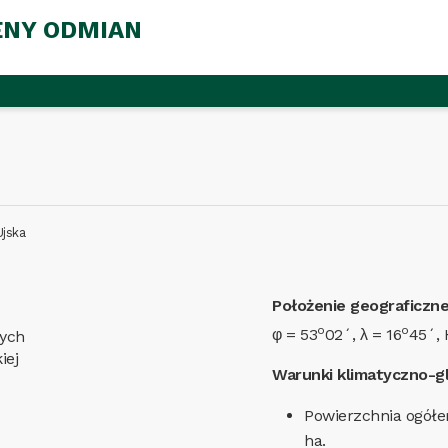
ENY ODMIAN
jska
Położenie geograficzne
o
o
φ = 53
02´, λ = 16
45´, 
nych
iej
Warunki klimatyczno-g
Powierzchnia ogółe
ha.