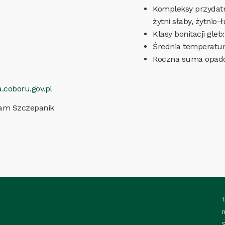
Kompleksy przydatno
żytni słaby, żytni
Klasy bonitacji gleb: 
Średnia temperatur
Roczna suma opad
.coboru.gov.pl
dam Szczepanik
t
S