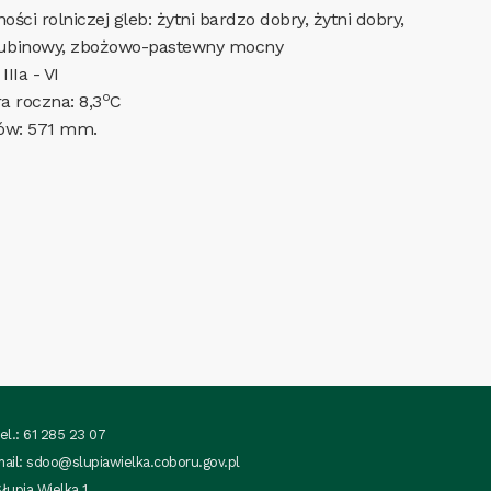
ści rolniczej gleb: żytni bardzo dobry, żytni dobry,
o-łubinowy, zbożowo-pastewny mocny
IIIa - VI
o
a roczna: 8,3
C
ów: 571 mm.
el.: 61 285 23 07
mail:
sdoo@slupiawielka.coboru.gov.pl
łupia Wielka 1